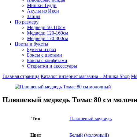
Мишки Тедди
Акулы из Икеи
Зайцы
По размеру
Медведи 50-110см
Медведи 120-160см
Медведи 170-300см
Цветы и букеты
Букеты из роз
Боксы с цветами
Боксы с конфетами
Открытки и аксессуары
Главная страница
Каталог интернет магазина – Мишка Shop
Мя
Плюшевый медведь Томас 80 см молоч
Тип
Плюшевый медведь
Цвет
Белый (молочный)