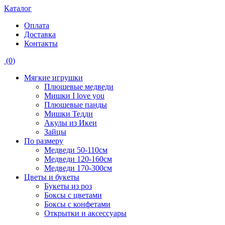
Каталог
Оплата
Доставка
Контакты
(
0
)
Мягкие игрушки
Плюшевые медведи
Мишки I love you
Плюшевые панды
Мишки Тедди
Акулы из Икеи
Зайцы
По размеру
Медведи 50-110см
Медведи 120-160см
Медведи 170-300см
Цветы и букеты
Букеты из роз
Боксы с цветами
Боксы с конфетами
Открытки и аксессуары