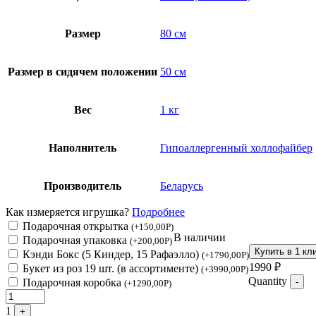
Размер
80 см
Размер в сидячем положении
50 см
Вес
1 кг
Наполнитель
Гипоаллергенный холлофайбер
Производитель
Беларусь
Как измеряется игрушка?
Подробнее
Подарочная открытка
(
+
150,00
Р
)
В наличии
Подарочная упаковка
(
+
200,00
Р
)
Купить в 1 кл
Кэнди Бокс (5 Киндер, 15 Рафаэлло)
(
+
1790,00
Р
)
1990
₽
Букет из роз 19 шт. (в ассортименте)
(
+
3990,00
Р
)
Quantity
Подарочная коробка
-
(
+
1290,00
Р
)
1
+