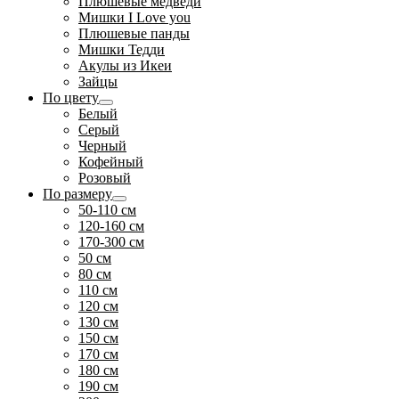
Плюшевые медведи
Мишки I Love you
Плюшевые панды
Мишки Тедди
Акулы из Икеи
Зайцы
По цвету
Белый
Серый
Черный
Кофейный
Розовый
По размеру
50-110 см
120-160 см
170-300 см
50 см
80 см
110 см
120 см
130 см
150 см
170 см
180 см
190 см