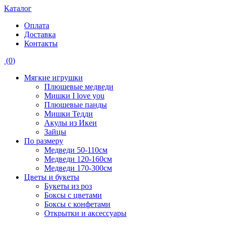
Каталог
Оплата
Доставка
Контакты
(
0
)
Мягкие игрушки
Плюшевые медведи
Мишки I love you
Плюшевые панды
Мишки Тедди
Акулы из Икеи
Зайцы
По размеру
Медведи 50-110см
Медведи 120-160см
Медведи 170-300см
Цветы и букеты
Букеты из роз
Боксы с цветами
Боксы с конфетами
Открытки и аксессуары