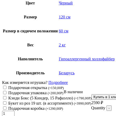
Цвет
Черный
Размер
120 см
Размер в сидячем положении
60 см
Вес
2 кг
Наполнитель
Гипоаллергенный холлофайбер
Производитель
Беларусь
Как измеряется игрушка?
Подробнее
Подарочная открытка
(
+
150,00
Р
)
В наличии
Подарочная упаковка
(
+
200,00
Р
)
Купить в 1 кл
Кэнди Бокс (5 Киндер, 15 Рафаэлло)
(
+
1790,00
Р
)
2590
₽
Букет из роз 19 шт. (в ассортименте)
(
+
3990,00
Р
)
Quantity
Подарочная коробка
-
(
+
1290,00
Р
)