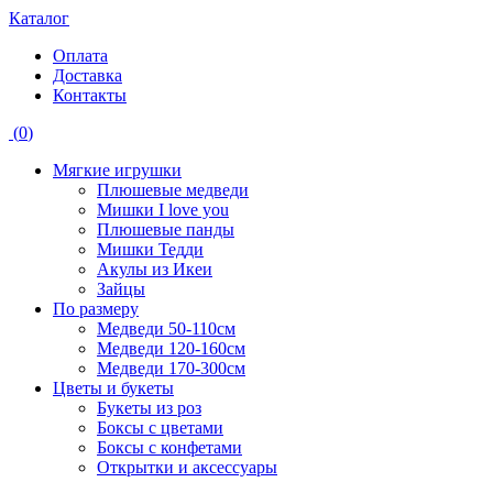
Каталог
Оплата
Доставка
Контакты
(
0
)
Мягкие игрушки
Плюшевые медведи
Мишки I love you
Плюшевые панды
Мишки Тедди
Акулы из Икеи
Зайцы
По размеру
Медведи 50-110см
Медведи 120-160см
Медведи 170-300см
Цветы и букеты
Букеты из роз
Боксы с цветами
Боксы с конфетами
Открытки и аксессуары