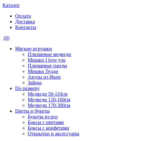
Каталог
Оплата
Доставка
Контакты
(
0
)
Мягкие игрушки
Плюшевые медведи
Мишки I love you
Плюшевые панды
Мишки Тедди
Акулы из Икеи
Зайцы
По размеру
Медведи 50-110см
Медведи 120-160см
Медведи 170-300см
Цветы и букеты
Букеты из роз
Боксы с цветами
Боксы с конфетами
Открытки и аксессуары