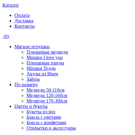
Каталог
Оплата
Доставка
Контакты
(
0
)
Мягкие игрушки
Плюшевые медведи
Мишки I love you
Плюшевые панды
Мишки Тедди
Акулы из Икеи
Зайцы
По размеру
Медведи 50-110см
Медведи 120-160см
Медведи 170-300см
Цветы и букеты
Букеты из роз
Боксы с цветами
Боксы с конфетами
Открытки и аксессуары