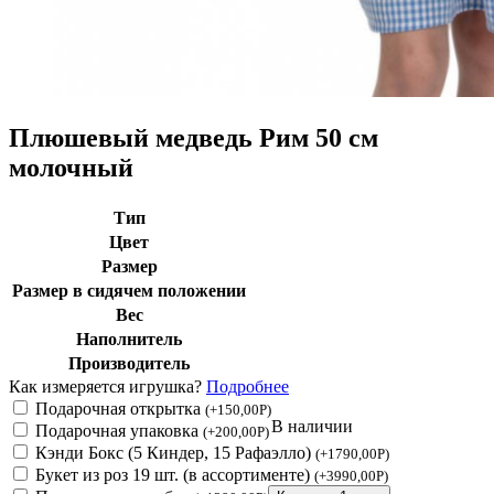
Плюшевый медведь Рим 50 см
молочный
Тип
Цвет
Размер
Размер в сидячем положении
Вес
Наполнитель
Производитель
Как измеряется игрушка?
Подробнее
Подарочная открытка
(
+
150,00
Р
)
В наличии
Подарочная упаковка
(
+
200,00
Р
)
Кэнди Бокс (5 Киндер, 15 Рафаэлло)
(
+
1790,00
Р
)
Букет из роз 19 шт. (в ассортименте)
(
+
3990,00
Р
)