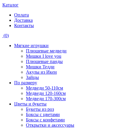
Каталог
Оплата
Доставка
Контакты
(
0
)
Мягкие игрушки
Плюшевые медведи
Мишки I love you
Плюшевые панды
Мишки Тедди
Акулы из Икеи
Зайцы
По размеру
Медведи 50-110см
Медведи 120-160см
Медведи 170-300см
Цветы и букеты
Букеты из роз
Боксы с цветами
Боксы с конфетами
Открытки и аксессуары