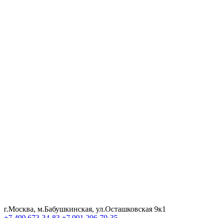
г.Москва, м.Бабушкинская, ул.Осташковская 9к1
+7 499 673-34-83
+7 991 206-79-35