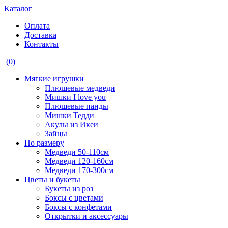
Каталог
Оплата
Доставка
Контакты
(
0
)
Мягкие игрушки
Плюшевые медведи
Мишки I love you
Плюшевые панды
Мишки Тедди
Акулы из Икеи
Зайцы
По размеру
Медведи 50-110см
Медведи 120-160см
Медведи 170-300см
Цветы и букеты
Букеты из роз
Боксы с цветами
Боксы с конфетами
Открытки и аксессуары