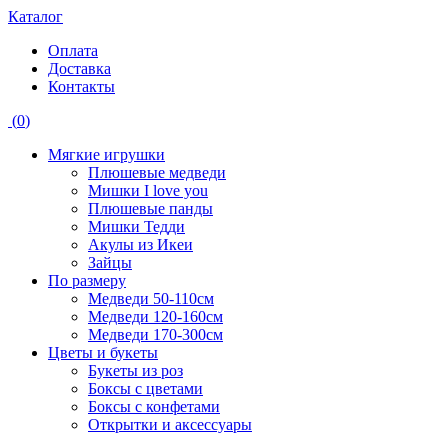
Каталог
Оплата
Доставка
Контакты
(
0
)
Мягкие игрушки
Плюшевые медведи
Мишки I love you
Плюшевые панды
Мишки Тедди
Акулы из Икеи
Зайцы
По размеру
Медведи 50-110см
Медведи 120-160см
Медведи 170-300см
Цветы и букеты
Букеты из роз
Боксы с цветами
Боксы с конфетами
Открытки и аксессуары