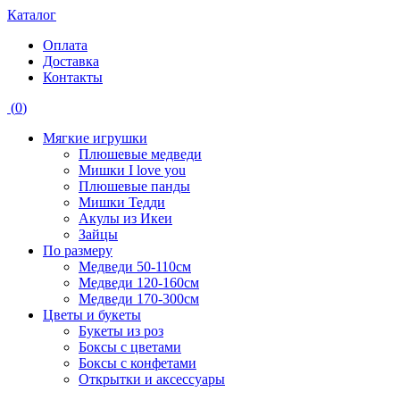
Каталог
Оплата
Доставка
Контакты
(
0
)
Мягкие игрушки
Плюшевые медведи
Мишки I love you
Плюшевые панды
Мишки Тедди
Акулы из Икеи
Зайцы
По размеру
Медведи 50-110см
Медведи 120-160см
Медведи 170-300см
Цветы и букеты
Букеты из роз
Боксы с цветами
Боксы с конфетами
Открытки и аксессуары