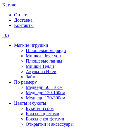
Каталог
Оплата
Доставка
Контакты
(
0
)
Мягкие игрушки
Плюшевые медведи
Мишки I love you
Плюшевые панды
Мишки Тедди
Акулы из Икеи
Зайцы
По размеру
Медведи 50-110см
Медведи 120-160см
Медведи 170-300см
Цветы и букеты
Букеты из роз
Боксы с цветами
Боксы с конфетами
Открытки и аксессуары