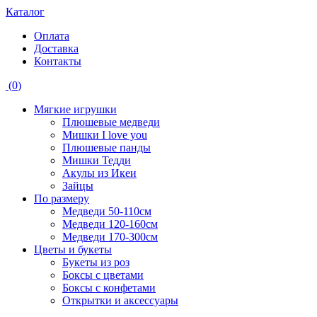
Каталог
Оплата
Доставка
Контакты
(
0
)
Мягкие игрушки
Плюшевые медведи
Мишки I love you
Плюшевые панды
Мишки Тедди
Акулы из Икеи
Зайцы
По размеру
Медведи 50-110см
Медведи 120-160см
Медведи 170-300см
Цветы и букеты
Букеты из роз
Боксы с цветами
Боксы с конфетами
Открытки и аксессуары