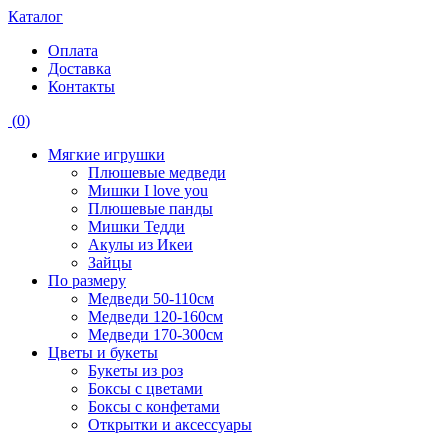
Каталог
Оплата
Доставка
Контакты
(
0
)
Мягкие игрушки
Плюшевые медведи
Мишки I love you
Плюшевые панды
Мишки Тедди
Акулы из Икеи
Зайцы
По размеру
Медведи 50-110см
Медведи 120-160см
Медведи 170-300см
Цветы и букеты
Букеты из роз
Боксы с цветами
Боксы с конфетами
Открытки и аксессуары