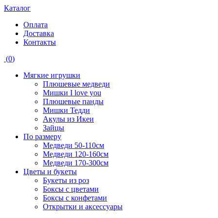
Каталог
Оплата
Доставка
Контакты
(
0
)
Мягкие игрушки
Плюшевые медведи
Мишки I love you
Плюшевые панды
Мишки Тедди
Акулы из Икеи
Зайцы
По размеру
Медведи 50-110см
Медведи 120-160см
Медведи 170-300см
Цветы и букеты
Букеты из роз
Боксы с цветами
Боксы с конфетами
Открытки и аксессуары