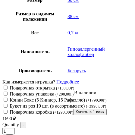
Размер
50 см
Размер в сидячем
38 см
положении
Вес
0,7 кг
Гипоаллергенный
Наполнитель
холлофайбер
Производитель
Беларусь
Как измеряется игрушка?
Подробнее
Подарочная открытка
(
+
150,00
Р
)
В наличии
Подарочная упаковка
(
+
200,00
Р
)
Кэнди Бокс (5 Киндер, 15 Рафаэлло)
(
+
1790,00
Р
)
Букет из роз 19 шт. (в ассортименте)
(
+
3990,00
Р
)
Подарочная коробка
Купить в 1 клик
(
+
1290,00
Р
)
1690
₽
Quantity
-