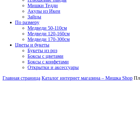
Мишки Тедди
Акулы из Икеи
Зайцы
По размеру
Медведи 50-110см
Медведи 120-160см
Медведи 170-300см
Цветы и букеты
Букеты из роз
Боксы с цветами
Боксы с конфетами
Открытки и аксессуары
Главная страница
Каталог интернет магазина – Мишка Shop
Пл