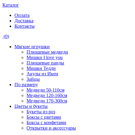
Каталог
Оплата
Доставка
Контакты
(
0
)
Мягкие игрушки
Плюшевые медведи
Мишки I love you
Плюшевые панды
Мишки Тедди
Акулы из Икеи
Зайцы
По размеру
Медведи 50-110см
Медведи 120-160см
Медведи 170-300см
Цветы и букеты
Букеты из роз
Боксы с цветами
Боксы с конфетами
Открытки и аксессуары