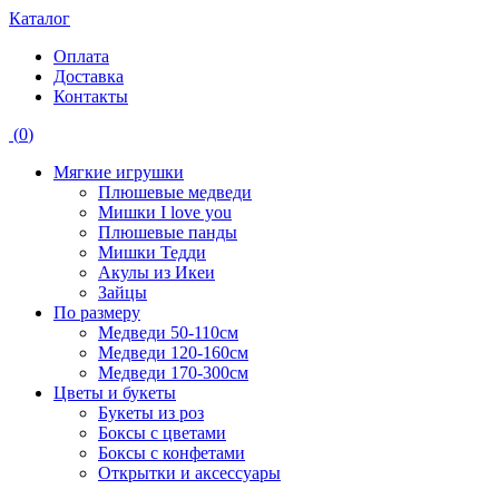
Каталог
Оплата
Доставка
Контакты
(
0
)
Мягкие игрушки
Плюшевые медведи
Мишки I love you
Плюшевые панды
Мишки Тедди
Акулы из Икеи
Зайцы
По размеру
Медведи 50-110см
Медведи 120-160см
Медведи 170-300см
Цветы и букеты
Букеты из роз
Боксы с цветами
Боксы с конфетами
Открытки и аксессуары