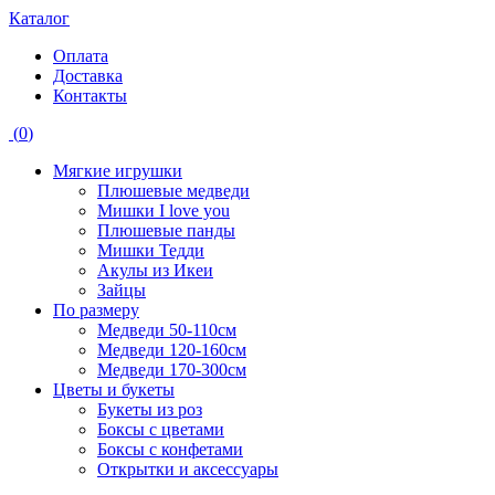
Каталог
Оплата
Доставка
Контакты
(
0
)
Мягкие игрушки
Плюшевые медведи
Мишки I love you
Плюшевые панды
Мишки Тедди
Акулы из Икеи
Зайцы
По размеру
Медведи 50-110см
Медведи 120-160см
Медведи 170-300см
Цветы и букеты
Букеты из роз
Боксы с цветами
Боксы с конфетами
Открытки и аксессуары