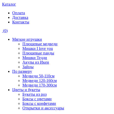
Каталог
Оплата
Доставка
Контакты
(
0
)
Мягкие игрушки
Плюшевые медведи
Мишки I love you
Плюшевые панды
Мишки Тедди
Акулы из Икеи
Зайцы
По размеру
Медведи 50-110см
Медведи 120-160см
Медведи 170-300см
Цветы и букеты
Букеты из роз
Боксы с цветами
Боксы с конфетами
Открытки и аксессуары