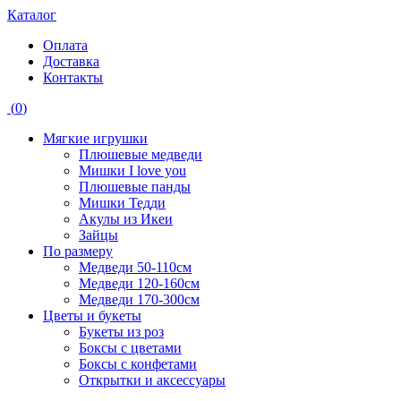
Каталог
Оплата
Доставка
Контакты
(
0
)
Мягкие игрушки
Плюшевые медведи
Мишки I love you
Плюшевые панды
Мишки Тедди
Акулы из Икеи
Зайцы
По размеру
Медведи 50-110см
Медведи 120-160см
Медведи 170-300см
Цветы и букеты
Букеты из роз
Боксы с цветами
Боксы с конфетами
Открытки и аксессуары