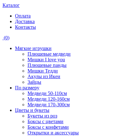
Каталог
Оплата
Доставка
Контакты
(
0
)
Мягкие игрушки
Плюшевые медведи
Мишки I love you
Плюшевые панды
Мишки Тедди
Акулы из Икеи
Зайцы
По размеру
Медведи 50-110см
Медведи 120-160см
Медведи 170-300см
Цветы и букеты
Букеты из роз
Боксы с цветами
Боксы с конфетами
Открытки и аксессуары