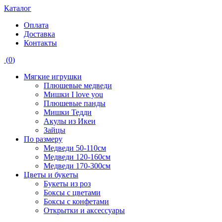
Каталог
Оплата
Доставка
Контакты
(
0
)
Мягкие игрушки
Плюшевые медведи
Мишки I love you
Плюшевые панды
Мишки Тедди
Акулы из Икеи
Зайцы
По размеру
Медведи 50-110см
Медведи 120-160см
Медведи 170-300см
Цветы и букеты
Букеты из роз
Боксы с цветами
Боксы с конфетами
Открытки и аксессуары