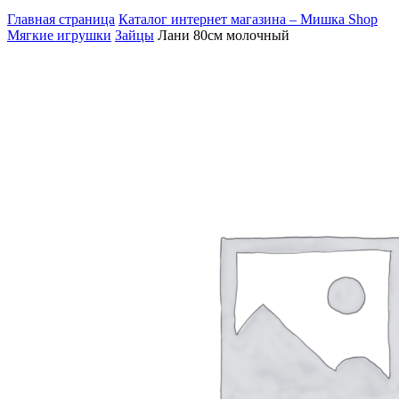
Главная страница
Каталог интернет магазина – Мишка Shop
Мягкие игрушки
Зайцы
Лани 80см молочный