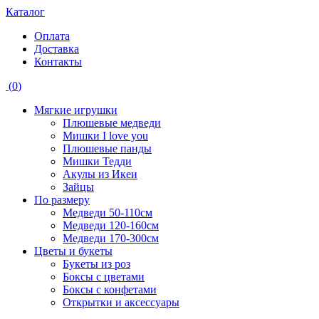
Каталог
Оплата
Доставка
Контакты
(
0
)
Мягкие игрушки
Плюшевые медведи
Мишки I love you
Плюшевые панды
Мишки Тедди
Акулы из Икеи
Зайцы
По размеру
Медведи 50-110см
Медведи 120-160см
Медведи 170-300см
Цветы и букеты
Букеты из роз
Боксы с цветами
Боксы с конфетами
Открытки и аксессуары