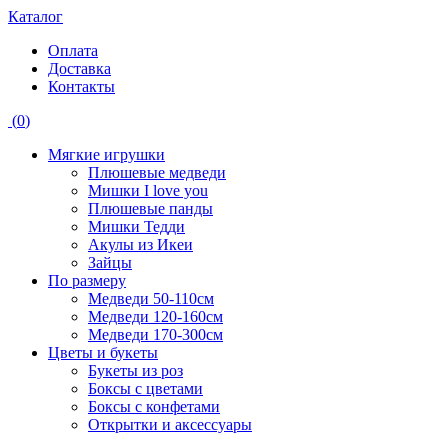
Каталог
Оплата
Доставка
Контакты
(
0
)
Мягкие игрушки
Плюшевые медведи
Мишки I love you
Плюшевые панды
Мишки Тедди
Акулы из Икеи
Зайцы
По размеру
Медведи 50-110см
Медведи 120-160см
Медведи 170-300см
Цветы и букеты
Букеты из роз
Боксы с цветами
Боксы с конфетами
Открытки и аксессуары